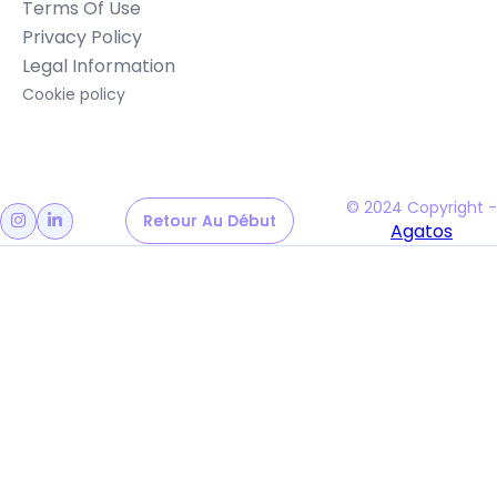
Terms Of Use
Privacy Policy
Legal Information
Cookie policy
© 2024 Copyright -
Retour Au Début
Retour Au Début


Agatos