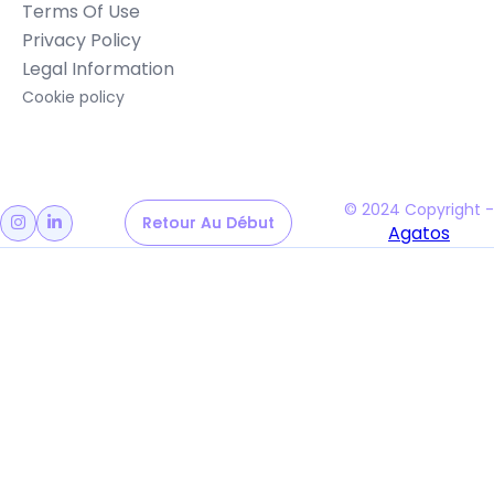
Terms Of Use
Privacy Policy
Legal Information
Cookie policy
© 2024 Copyright -
Retour Au Début
Retour Au Début


Agatos