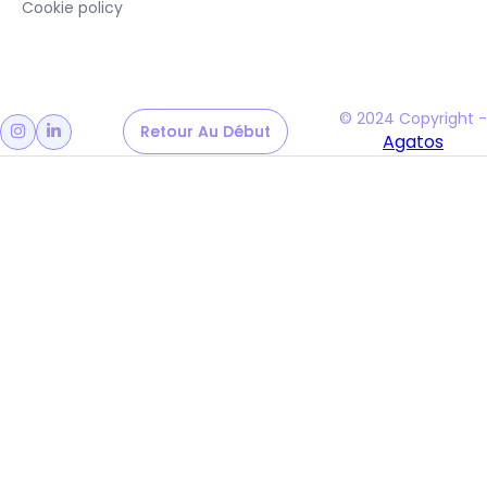
Cookie policy
© 2024 Copyright -
Retour Au Début
Retour Au Début


Agatos