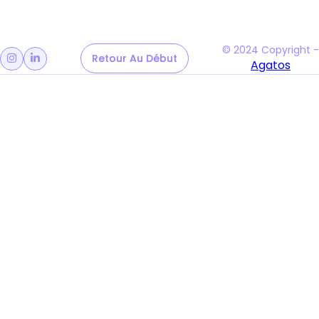
© 2024 Copyright -
Retour Au Début
Retour Au Début


Agatos