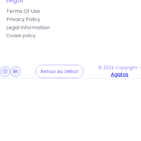
Legal
Terms Of Use
Privacy Policy
Legal Information
Cookie policy
© 2024 Copyright -
Retour Au Début
Retour Au Début


Agatos