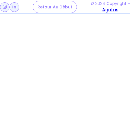
© 2024 Copyright -
Retour Au Début
Retour Au Début


Agatos