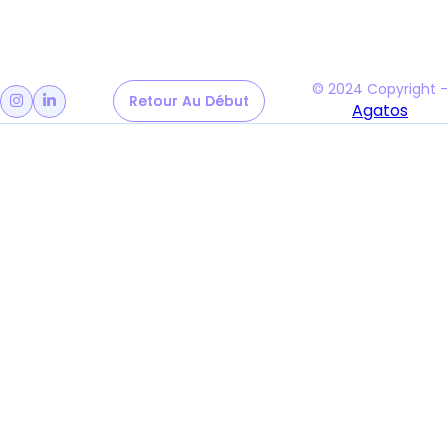
© 2024 Copyright -
Retour Au Début
Retour Au Début


Agatos