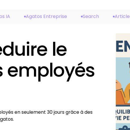
os IA
Agatos Entreprise
Search
Article
uire le
os employés
loyés en seulement 30 jours grâce à des
gatos.