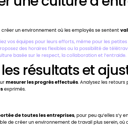
er une culture d’ent
 de créer un environnement où les employés se sentent
val
ez vos équipes pour leurs efforts, même pour les petites 
roposez des horaires flexibles ou la possibilité de télétrava
ulture basée sur le respect, la collaboration et l’entraide.
les résultats et ajus
our
mesurer les progrès effectués
. Analysez les retours 
ns
exprimés.
portée de toutes les entreprises
, pour peu qu’elles s’y
ssible de créer un environnement de travail plus serein, où