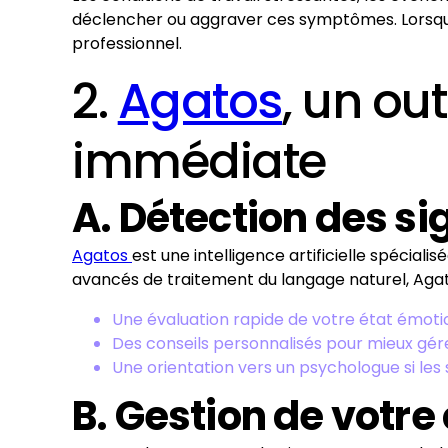
déclencher ou aggraver ces symptômes. Lorsque 
professionnel.
2.
Agatos
, un ou
immédiate
A. Détection des si
Agatos
est une intelligence artificielle spécia
avancés de traitement du langage naturel, Agatos 
Une évaluation rapide de votre état émoti
Des conseils personnalisés pour mieux gérer
Une orientation vers un psychologue si les
B. Gestion de votr