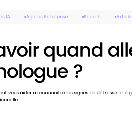
os IA
Agatos Entreprise
Search
Article
oir quand all
hologue ?
t vous aider à reconnaître les signes de détresse et à g
ionnelle