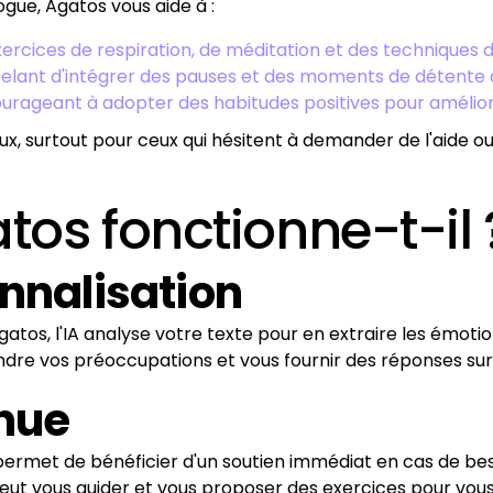
gue, Agatos vous aide à :
ercices de respiration, de méditation et des techniques 
pelant d'intégrer des pauses et des moments de détente 
ourageant à adopter des habitudes positives pour amélior
eux, surtout pour ceux qui hésitent à demander de l'aide o
os fonctionne-t-il 
onnalisation
s, l'IA analyse votre texte pour en extraire les émotions 
re vos préoccupations et vous fournir des réponses su
inue
 permet de bénéficier d'un soutien immédiat en cas de bes
peut vous guider et vous proposer des exercices pour vous