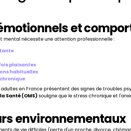
émotionnels et compo
at mental nécessite une attention professionnelle :
stante
fois plaisantes
ions habituelles
 chronique
s adultes en France présentent des signes de troubles p
 la Santé (OMS)
souligne que le stress chronique et l'a
teurs environnementaux
ements de vie difficiles (perte d'un proche, divorce, chôm