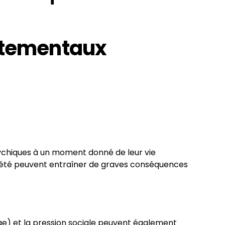
rtementaux
sychiques à un moment donné de leur vie
nxiété peuvent entraîner de graves conséquences
age) et la pression sociale peuvent également