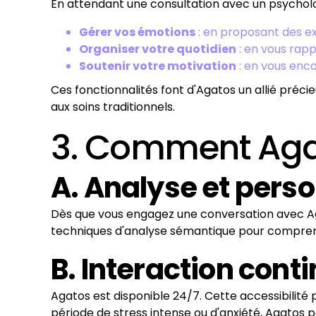
En attendant une consultation avec un psycholo
Gérer vos émotions
: en proposant des ex
Organiser votre quotidien
: en vous rap
Soutenir votre motivation
: en vous enc
Ces fonctionnalités font d'Agatos un allié préci
aux soins traditionnels.
3. Comment Agat
A. Analyse et pers
Dès que vous engagez une conversation avec Agato
techniques d'analyse sémantique pour comprend
B. Interaction cont
Agatos est disponible 24/7. Cette accessibilité
période de stress intense ou d'anxiété, Agatos 