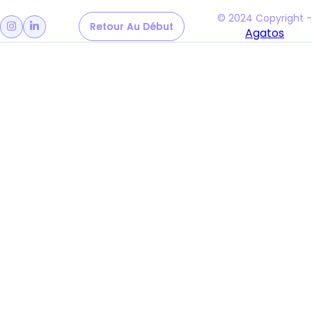
© 2024 Copyright -
Retour Au Début
Retour Au Début


Agatos