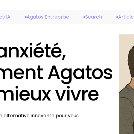
os IA
Agatos Entreprise
Search
Article
anxiété,
mment Agatos
mieux vivre
e alternative innovante pour vous