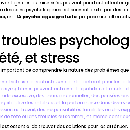
uvent ignorés ou minimisés, peuvent pourtant affecter grav
 à des soins psychologiques est souvent limité par des con
os
, une
IA psychologue gratuite
, propose une alterna
troubles psychologi
té, et stress
st important de comprendre la nature des problèmes que 
e tristesse persistante, une perte d'intérêt pour les activ
s symptômes peuvent entraver le quotidien et rendre diff
iétude excessive, des peurs irrationnelles, des pensées e
ignificative les relations et la performance dans divers a
ssion au travail, des responsabilités familiales ou des exi
 tête ou des troubles du sommeil, et même contribuer à 
 il est essentiel de trouver des solutions pour les atténuer.