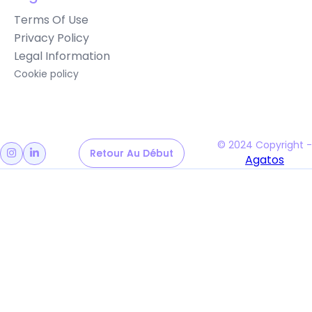
Terms Of Use
Privacy Policy
Legal Information
Cookie policy
© 2024 Copyright -
Retour Au Début
Retour Au Début


Agatos