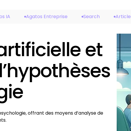
os IA
Agatos Entreprise
Search
Article
rtificielle et
d’hypothèses
gie
sychologie, offrant des moyens d’analyse de
ts.