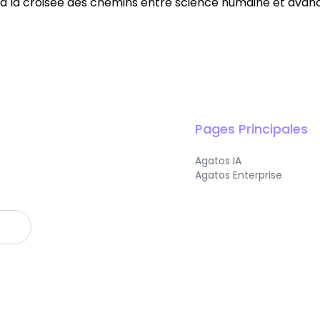
à, à la croisée des chemins entre science humaine et ava
Pages Principales
Agatos IA
Agatos Enterprise