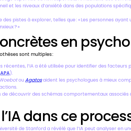
eil et les niveaux d’anxiété dans des populations spécifiq
e des pistes à explorer, telles que : « Les personnes ayan
xieux ? »
concrètes en psycho
pothèses sont multiples :
 récentes, l’IA a été utilisée pour identifier des facteurs
:
APA
).
Woebot
ou
Agatos
aident les psychologues à mieux comp
actions.
mis de découvrir des schémas comportementaux associés
l’IA dans ce proces
iversité de Stanford a révélé que l’IA peut analyser en u