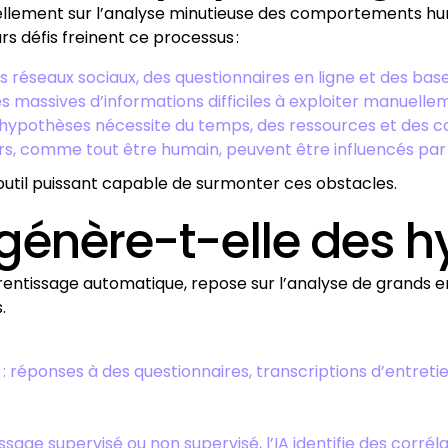
ellement sur l’analyse minutieuse des comportements hum
rs défis freinent ce processus :
es réseaux sociaux, des questionnaires en ligne et des b
 massives d’informations difficiles à exploiter manuelle
d’hypothèses nécessite du temps, des ressources et des
rs, comme tout être humain, peuvent être influencés par 
outil puissant capable de surmonter ces obstacles.
génère-t-elle des h
pprentissage automatique, repose sur l’analyse de grand
.
 : réponses à des questionnaires, transcriptions d’entreti
ge supervisé ou non supervisé, l’IA identifie des corréla