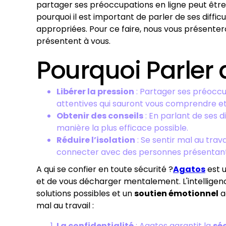
partager ses préoccupations en ligne peut être
pourquoi il est important de parler de ses diffi
appropriées. Pour ce faire, nous vous présente
présentent à vous.
Pourquoi Parler d
Libérer la pression
: Partager ses préoccu
attentives qui sauront vous comprendre et 
Obtenir des conseils
: En parlant de ses d
manière la plus efficace possible.
Réduire l’isolation
: Se sentir mal au trav
connecter avec des personnes présentant 
A qui se confier en toute sécurité ?
Agatos
est 
et de vous décharger mentalement. L'intelligence
solutions possibles et un
soutien émotionnel
a
mal au travail :
La confidentialité
: Agatos garantit la
sé