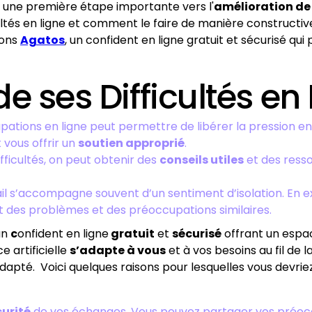
 une première étape importante vers l'
amélioration de
cultés en ligne et comment le faire de manière constructive
rons
Agatos
, un confident en ligne gratuit et sécurisé qui
e ses Difficultés en 
pations en ligne peut permettre de libérer la pression en
vous offrir un
soutien approprié
.
ifficultés, on peut obtenir des
conseils utiles
et des resso
ail s’accompagne souvent d’un sentiment d’isolation. En ex
des problèmes et des préoccupations similaires.
un
c
onfident en ligne
gratuit
et
sécurisé
offrant un espac
 artificielle
s’adapte à vous
et à vos besoins au fil de l
dapté. Voici quelques raisons pour lesquelles vous devriez
curité
de vos échanges. Vous pouvez partager vos préocc