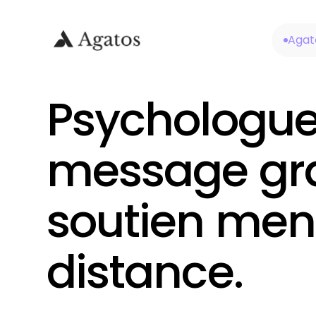
Agat
Psychologue
message grat
soutien men
distance.