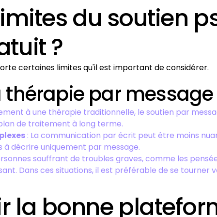
 limites du soutien 
tuit ?
orte certaines limites qu'il est important de considérer.
a thérapie par message g
ement à une thérapie traditionnelle, le soutien par mess
 plan de traitement à long terme.
plexes
: La communication par écrit peut être moins nua
les à décrire uniquement par message.
ersonnes souffrant de troubles graves, comme les pensées 
ant. Dans ces situations, il est préférable de se tourner 
 la bonne platefor