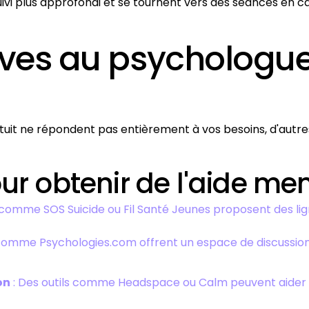
ivi plus approfondi et se tournent vers des séances en ca
tives au psycholog
uit ne répondent pas entièrement à vos besoins, d'autres
ur obtenir de l'aide men
 comme SOS Suicide ou Fil Santé Jeunes proposent des lig
comme Psychologies.com offrent un espace de discussio
on
: Des outils comme Headspace ou Calm peuvent aider à