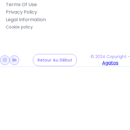
Terms Of Use
Privacy Policy
Legal Information
Cookie policy
© 2024 Copyright -
Retour Au Début
Retour Au Début


Agatos