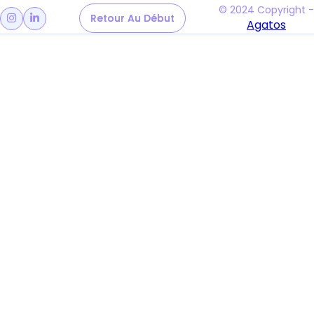
© 2024 Copyright -
Retour Au Début
Retour Au Début


Agatos