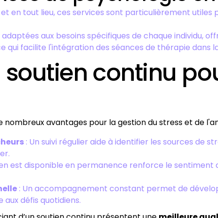
t en tout lieu, ces services sont particulièrement utiles 
 adaptées aux besoins spécifiques de chaque individu, offr
e qui facilite l'intégration des séances de thérapie dans la
 soutien continu pour
e nombreux avantages pour la gestion du stress et de l'an
cheurs
: Un suivi régulier aide à identifier les sources de
er.
tien est disponible en permanence renforce le sentiment de
elle
: Un accompagnement constant permet de dévelop
e aux défis quotidiens.
iant d’un soutien continu présentent une
meilleure qual