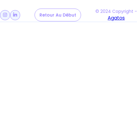
© 2024 Copyright -
Retour Au Début
Retour Au Début


Agatos