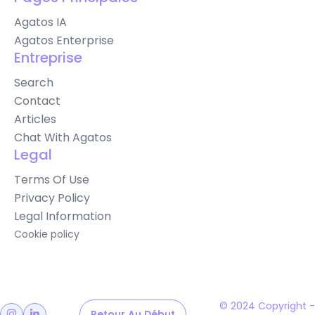
Agatos IA
Agatos Enterprise
Entreprise
Search
Contact
Articles
Chat With Agatos
Legal
Terms Of Use
Privacy Policy
Legal Information
Cookie policy
© 2024 Copyright -
Retour Au Début
Retour Au Début

