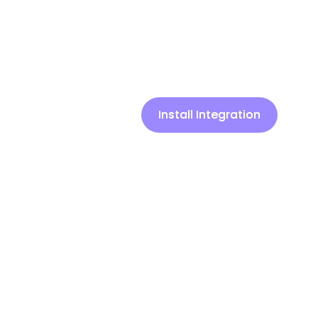
Install Integration
Install Integration