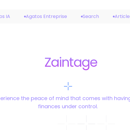
os IA
Agatos Entreprise
Search
Article
Zaintage
erience the peace of mind that comes with havin
finances under control.