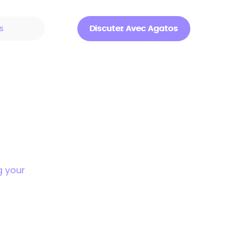
s
Discutez Avec Agatos
Discuter Avec Agatos
g your