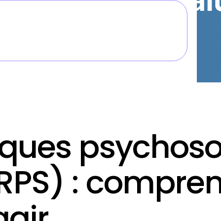
isques psychos
 RPS) : compren
agir