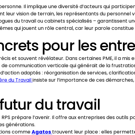
ersonne. Il implique une diversité d’acteurs qui participent
 leur vision de terrain, les représentants du personnel v
ogues du travail ou cabinets spécialisés – garantissent u
mes qui jouent un rôle central, car leur parole constitue
ncrets pour les entr
récis et souvent révélateur. Dans certaines PME, il a mis 
 de communication verticale qui générait de la frustratio
d’action adaptés : réorganisation de services, clarifica
tère du Travail
insiste sur l’importance de ces démarches, 
futur du travail
RPS prépare l’avenir. Il offre aux entreprises des outils po
es générations.
lutions comme
Agatos
trouvent leur place : elles permett