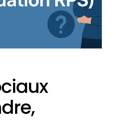
ociaux
dre,